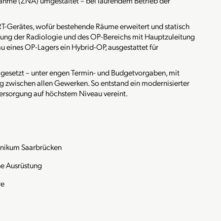
nahme (ZNA) umgestaltet – bei laufendem Betrieb der
MRT-Gerätes, wofür bestehende Räume erweitert und statisch
ung der Radiologie und des OP-Bereichs mit Hauptzuleitung
 eines OP-Lagers ein Hybrid-OP, ausgestattet für
esetzt – unter engen Termin- und Budgetvorgaben, mit
 zwischen allen Gewerken. So entstand ein modernisierter
versorgung auf höchstem Niveau vereint.
inikum Saarbrücken
e Ausrüstung
re