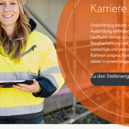
Karriere
Unabhängig davon, o
Ausbildung befinden
Laufbahn stehen ode
Berufserfahrung verf
vielseitige und ver
Rahmen anspruchsvoll
dabei in einem enga
Zu den Stellenan