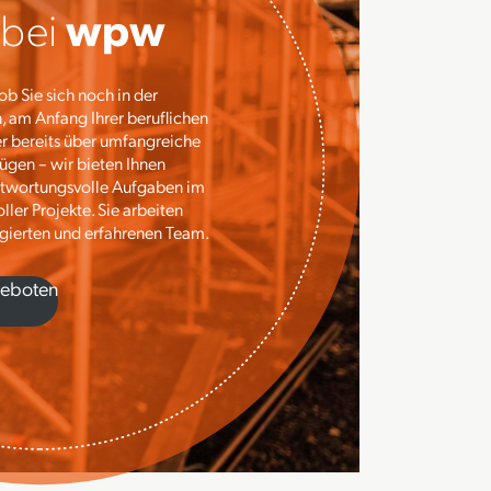
 bei
wpw
b Sie sich noch in der
, am Anfang Ihrer beruflichen
r bereits über umfangreiche
ügen – wir bieten Ihnen
antwortungsvolle Aufgaben im
er Projekte. Sie arbeiten
gierten und erfahrenen Team.
geboten