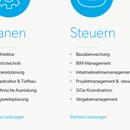
lanen
Steuern
hitektur
Bauüberwachung
ktrotechnik
BIM-Management
neralplanung
Inbetriebnahmemanagemen
rastruktur & Tiefbau
Projektmanagement & -steu
hnische Ausrüstung
SiGe-Koordination
gwerksplanung
Vergabemanagement
e Leistungen
Weitere Leistungen