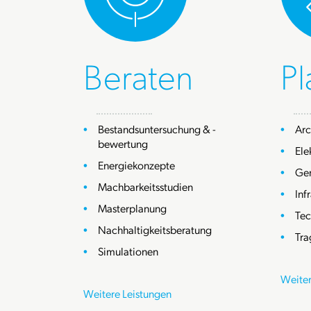
Beraten
P
Bestandsuntersuchung & -
Arc
bewertung
Ele
Energiekonzepte
Ge
Machbarkeitsstudien
Inf
Masterplanung
Tec
Nachhaltigkeitsberatung
Tra
Simulationen
Weiter
Weitere Leistungen