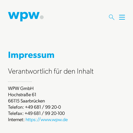
M
e
n
ü
ö
f
Impressum
f
n
Verantwortlich für den Inhalt
e
n
WPW GmbH
Hochstraße 61
66115 Saarbrücken
Telefon: +49 681 / 99 20-0
Telefax: +49 681 / 99 20-100
Internet:
https://www.wpw.de