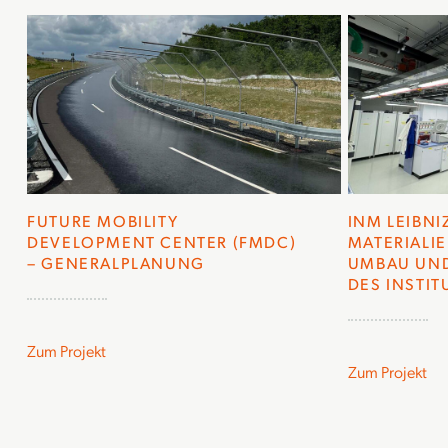
FUTURE MOBILITY
INM LEIBNI
DEVELOPMENT CENTER (FMDC)
MATERIALIE
– GENERALPLANUNG
UMBAU UN
DES INSTIT
Zum Projekt
Zum Projekt