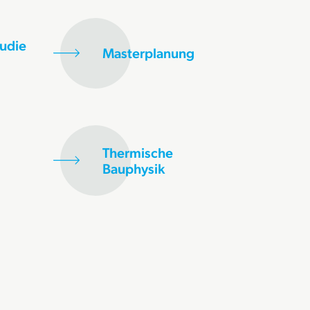
udie
Masterplanung
Thermische
Bauphysik