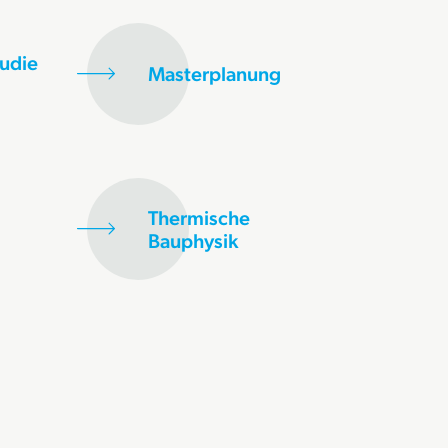
udie
Masterplanung
Thermische
Bauphysik