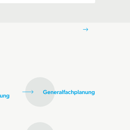
Generalfachplanung
gung