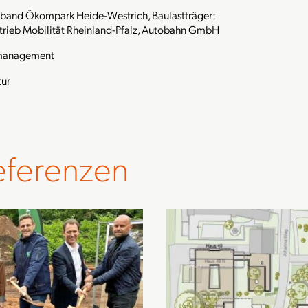
band Ökompark Heide-Westrich, Baulastträger:
rieb Mobilität Rheinland-Pfalz, Autobahn GmbH
management
tur
eferenzen