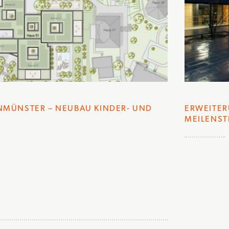
NMÜNSTER – NEUBAU KINDER- UND
ERWEITE
MEILENST