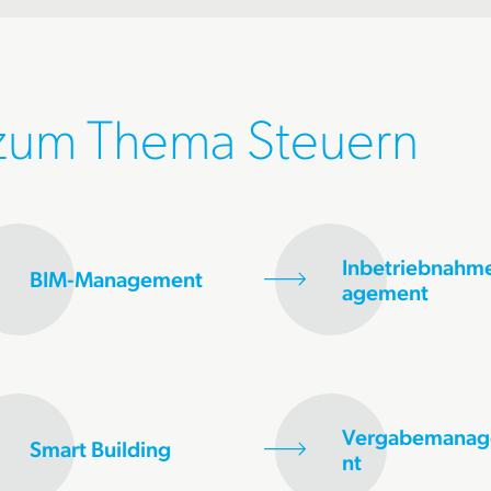
 zum Thema Steuern
Inbetriebnah
BIM-Management
agement
Vergabemana
Smart Building
nt