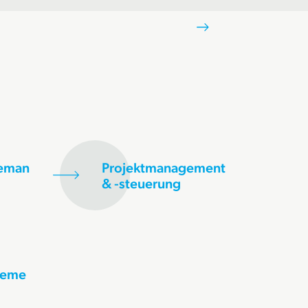
meman
Projektmanagement
& -steuerung
geme