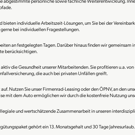
isse abgestimmte persönliche sowie fachliche Weiterentwicklung. In
pfade.
 bieten individuelle Arbeitszeit-Lösungen, um Sie bei der Vereinbarke
 gerne bei individuellen Fragestellungen.
eiten an festgelegten Tagen. Darüber hinaus finden wir gemeinsam in
te berücksichtigen.
tiv die Gesundheit unserer Mitarbeitenden. Sie profitieren u.a. von
fallversicherung, die auch bei privaten Unfällen greift.
 auf. Nutzen Sie unser Firmenrad-Leasing oder den ÖPNV, an den unse
eise mit dem Auto ermöglichen wir durch die kostenfreie Nutzung uns
llegiale und wertschätzende Zusammenarbeit in unseren interdiszip
rgütungspaket gehört ein 13. Monatsgehalt und 30 Tage Jahresurlaub.