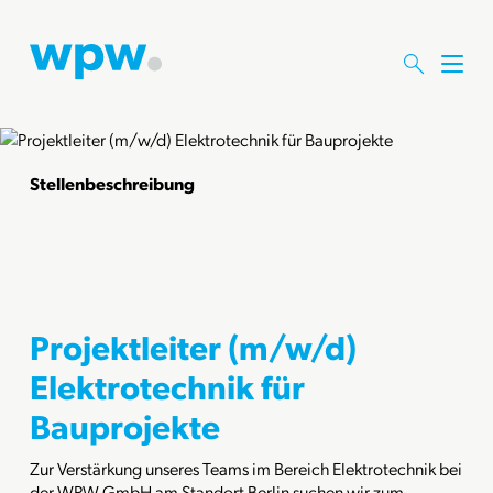
M
e
n
ü
ö
Stellenbeschreibung
f
f
n
e
n
Projektleiter (m/w/d)
Elektrotechnik für
Bauprojekte
Zur Verstärkung unseres Teams im Bereich Elektrotechnik bei
der WPW GmbH am Standort Berlin suchen wir zum