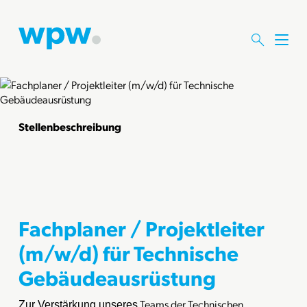
M
e
n
ü
ö
f
Stellenbeschreibung
f
n
e
n
Fachplaner / Projektleiter
(m/w/d) für Technische
Gebäudeausrüstung
Teams der Technischen
Zur Verstärkung unseres