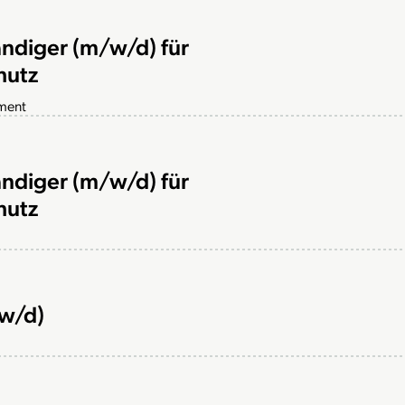
ändiger (m/w/d) für
hutz
ement
ändiger (m/w/d) für
hutz
/w/d)